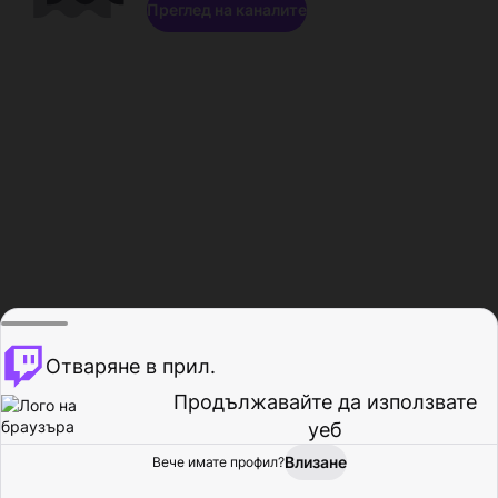
Преглед на каналите
Отваряне в прил.
Продължавайте да използвате
уеб
Влизане
Вече имате профил?
Начало
Преглед
Активност
Профил