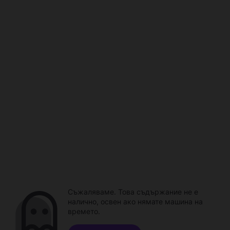
Съжаляваме. Това съдържание не е
налично, освен ако нямате машина на
времето.