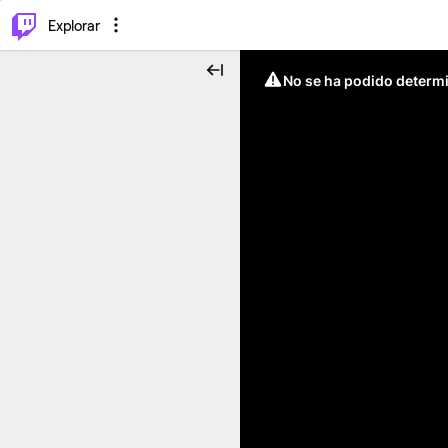
⌥
P
Explorar
No se ha podido determin