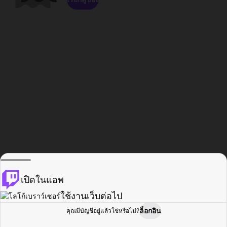
เปิดในแอพ
ใช้งานเว็บต่อไป
ล็อกอิน
คุณมีบัญชีอยู่แล้วใช่หรือไม่?
หน้าแรก
เรียกดู
กิจกรรม
โปรไฟล์