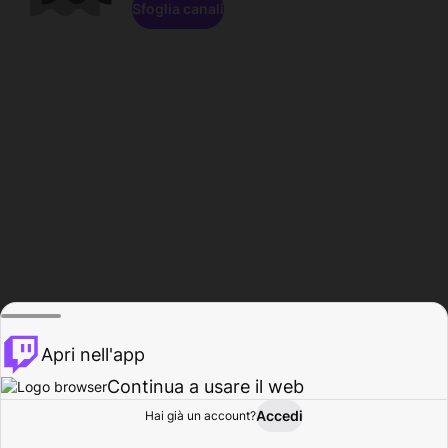
Sfoglia canali
Apri nell'app
Continua a usare il web
Accedi
Hai già un account?
Base
Sfoglia
Attività
Profilo