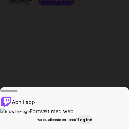
Åbn i app
Fortsæt med web
Log ind
Har du allerede en konto?
Hjem
Gennemse
Aktivitet
Profil