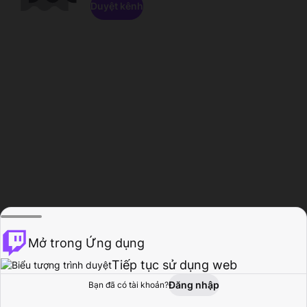
Duyệt kênh
Mở trong Ứng dụng
Tiếp tục sử dụng web
Đăng nhập
Bạn đã có tài khoản?
Trang chủ
Duyệt
Hoạt động
Hồ sơ