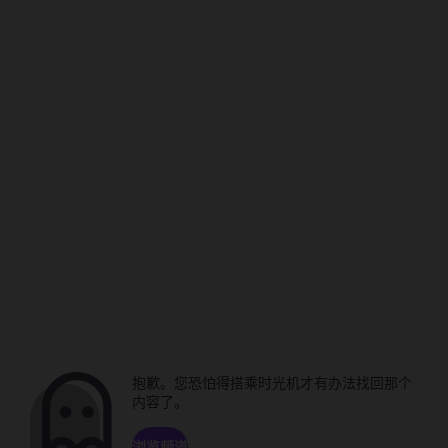
抱歉。您恐怕得搭乘时光机才有办法找回那个
内容了。
浏览频道