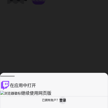
在应用中打开
继续使用网页版
登录
已拥有账户？
主页
浏览
活动纪录
个人资料