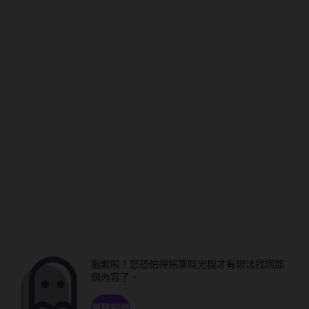
抱歉啦！您恐怕得搭乘時光機才有辦法找回那
個內容了。
瀏覽頻道