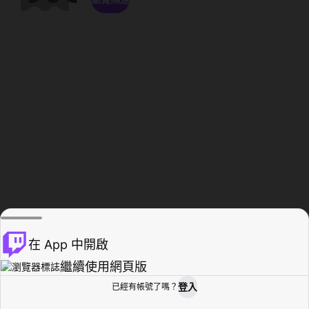
在 App 中開啟
繼續使用網頁版
登入
已經有帳號了嗎？
創作者基地
瀏覽
活動紀錄
個人檔案