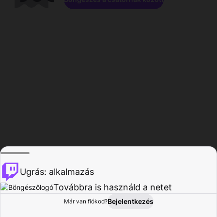
Ugrás: alkalmazás
Továbbra is használd a netet
Bejelentkezés
Már van fiókod?
Főoldal
Böngészés
Tevékenység
Profil