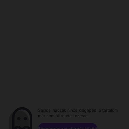
Sajnos, hacsak nincs időgéped, a tartalom
már nem áll rendelkezésre.
Böngészés a csatornák között