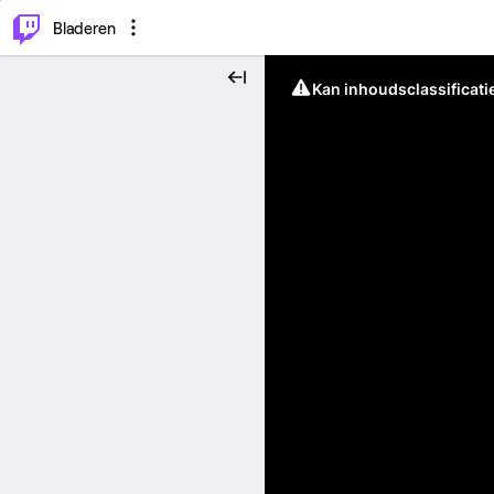
⌥
P
Bladeren
Kan inhoudsclassificati