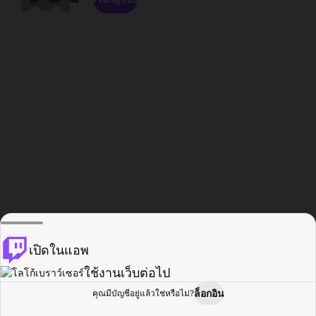
เปิดในแอพ
ใช้งานเว็บต่อไป
ล็อกอิน
คุณมีบัญชีอยู่แล้วใช่หรือไม่?
หน้าแรก
เรียกดู
กิจกรรม
โปรไฟล์