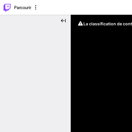
⌥
P
Parcourir
La classification de con