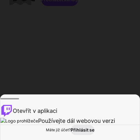
Otevřít v aplikaci
Používejte dál webovou verzi
Přihlásit se
Máte již účet?
Domů
Procházet
Aktivita
Profil