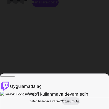
Kanallara göz at
Uygulamada aç
Web'i kullanmaya devam edin
Oturum Aç
Zaten hesabınız var mı?
Ana Sayfa
Gözat
Aktivite
Profil