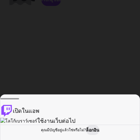
เปิดในแอพ
ใช้งานเว็บต่อไป
ล็อกอิน
คุณมีบัญชีอยู่แล้วใช่หรือไม่?
หน้าแรก
เรียกดู
กิจกรรม
โปรไฟล์