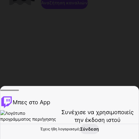
Αναζήτηση καναλιών
Μπες στο App
Συνέχισε να χρησιμοποιείς
την έκδοση ιστού
Σύνδεση
Έχεις ήδη λογαριασμό;
Αρχική σελίδα
Περιήγηση
Δραστηριότητα
Προφίλ