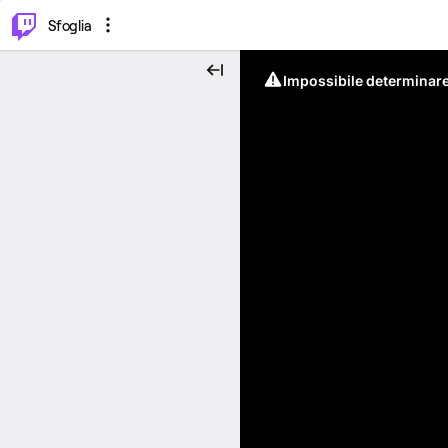
⌥
P
Sfoglia
Impossibile determinare