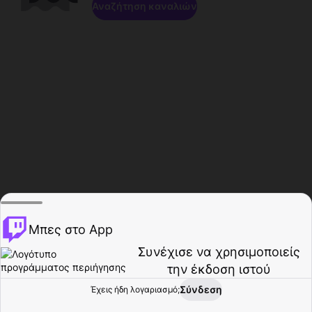
Αναζήτηση καναλιών
Μπες στο App
Συνέχισε να χρησιμοποιείς
την έκδοση ιστού
Σύνδεση
Έχεις ήδη λογαριασμό;
Αρχική σελίδα
Περιήγηση
Δραστηριότητα
Προφίλ