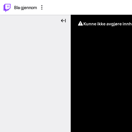
⌥
P
Bla gjennom
Kunne ikke avgjøre innh