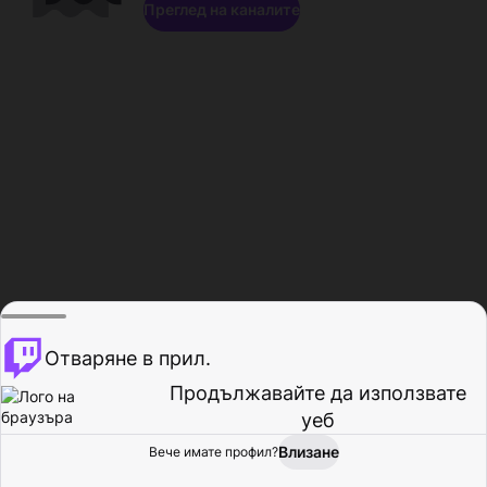
Преглед на каналите
Отваряне в прил.
Продължавайте да използвате
уеб
Влизане
Вече имате профил?
Начало
Преглед
Активност
Профил