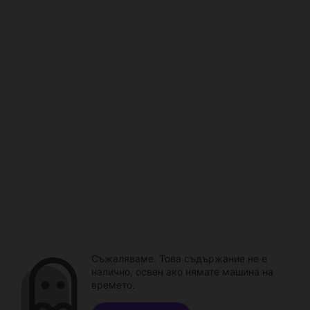
Съжаляваме. Това съдържание не е
налично, освен ако нямате машина на
времето.