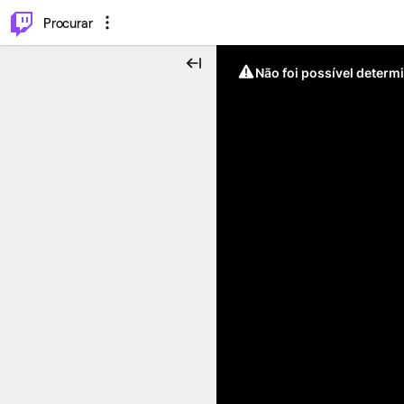
.
⌥
P
Procurar
Não foi possível determ