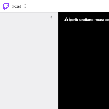
⌥
P
Gözat
İçerik sınıflandırması b