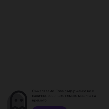
Съжаляваме. Това съдържание не е
налично, освен ако нямате машина на
времето.