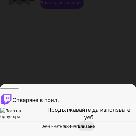
Преглед на каналите
Отваряне в прил.
Продължавайте да използвате
уеб
Влизане
Вече имате профил?
Начало
Преглед
Активност
Профил