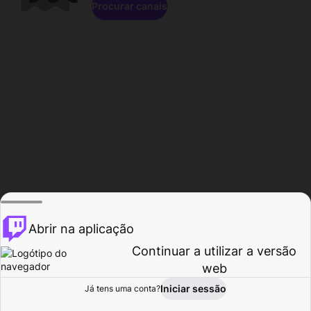
Procurar canais
Abrir na aplicação
Continuar a utilizar a versão
web
Iniciar sessão
Já tens uma conta?
Página inicial
Procurar
Atividade
Perfil