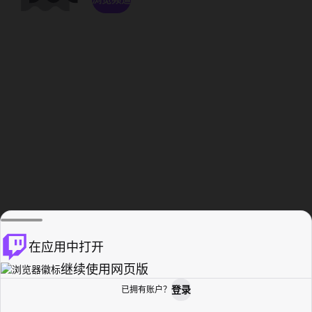
在应用中打开
继续使用网页版
登录
已拥有账户？
主页
浏览
活动纪录
个人资料