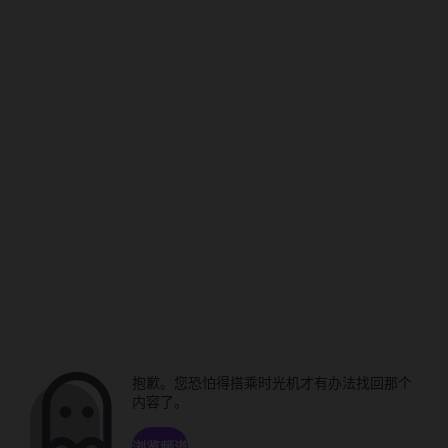
抱歉。您恐怕得搭乘时光机才有办法找回那个
内容了。
浏览频道