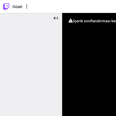
⌥
P
Gözat
İçerik sınıflandırması b