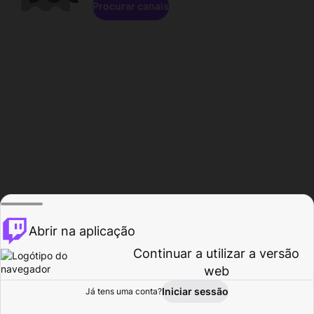
Procurar canais
Abrir na aplicação
Continuar a utilizar a versão
web
Iniciar sessão
Já tens uma conta?
Página inicial
Procurar
Atividade
Perfil