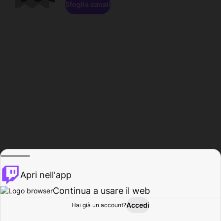
Sfoglia canali
Apri nell'app
Continua a usare il web
Accedi
Hai già un account?
Base
Sfoglia
Attività
Profilo