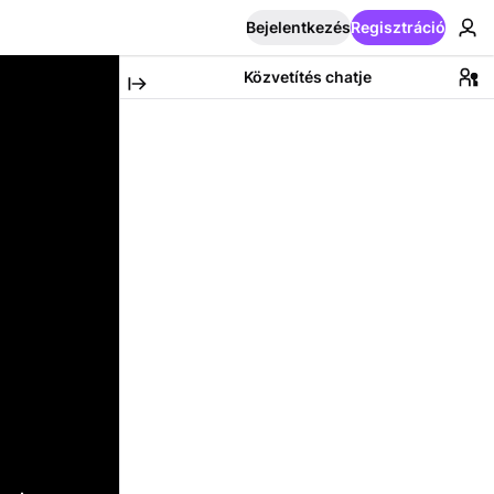
Bejelentkezés
Regisztráció
Közvetítés chatje