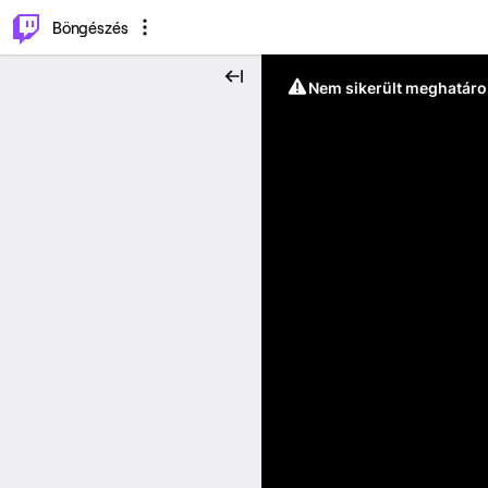
⌥
P
Böngészés
Nem sikerült meghatáro