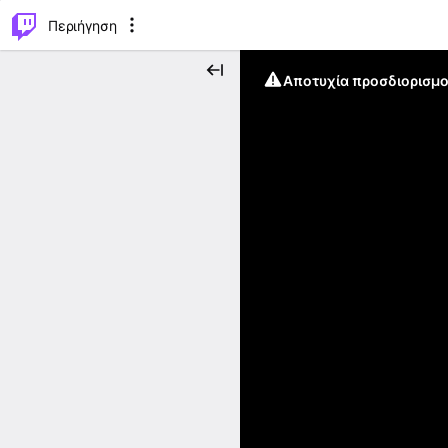
..
⌥
P
Περιήγηση
Αποτυχία προσδιορισμο