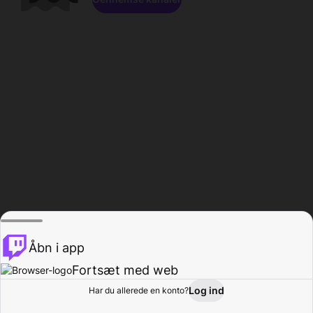
Åbn i app
Fortsæt med web
Log ind
Har du allerede en konto?
Hjem
Gennemse
Aktivitet
Profil