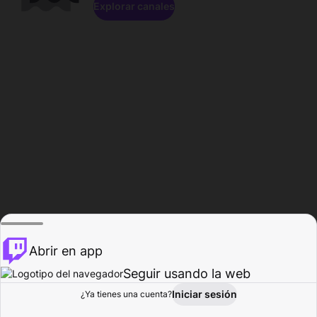
Explorar canales
Abrir en app
Seguir usando la web
Iniciar sesión
Página del
¿Ya tienes una cuenta?
Explorar
Actividad
Perfil
Creador