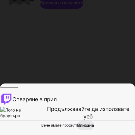
Преглед на каналите
Отваряне в прил.
Продължавайте да използвате
уеб
Влизане
Вече имате профил?
Начало
Преглед
Активност
Профил