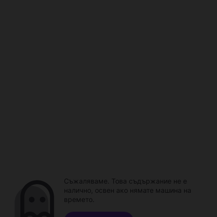
Съжаляваме. Това съдържание не е
налично, освен ако нямате машина на
времето.