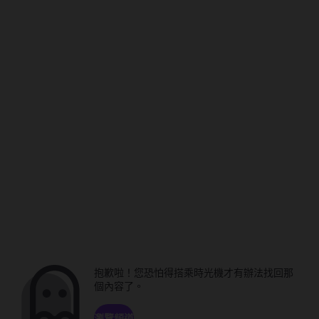
抱歉啦！您恐怕得搭乘時光機才有辦法找回那
個內容了。
瀏覽頻道