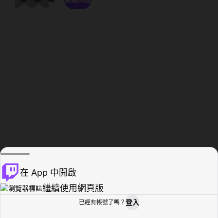
在 App 中開啟
繼續使用網頁版
登入
已經有帳號了嗎？
創作者基地
瀏覽
活動紀錄
個人檔案