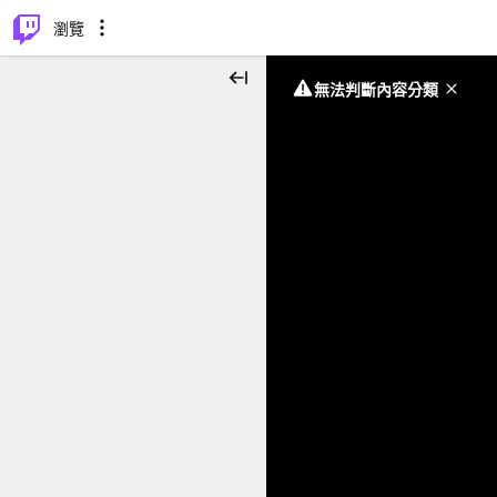
⌥
P
瀏覽
無法判斷內容分類