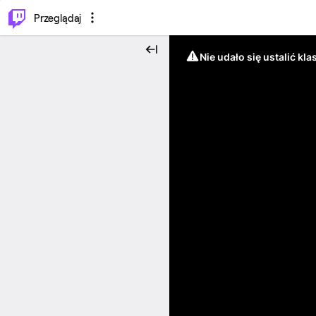
…
⌥
P
Przeglądaj
Nie udało się ustalić klas