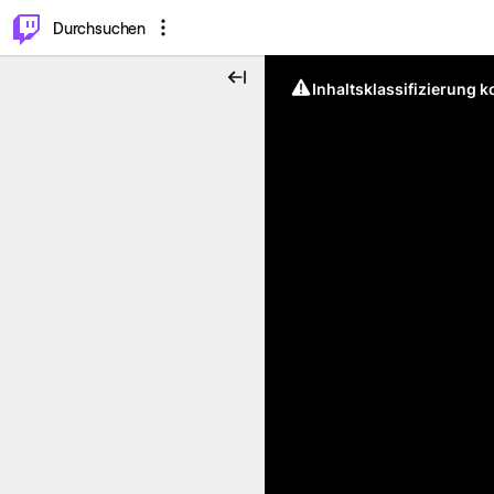
.
⌥
P
Durchsuchen
Inhaltsklassifizierung 