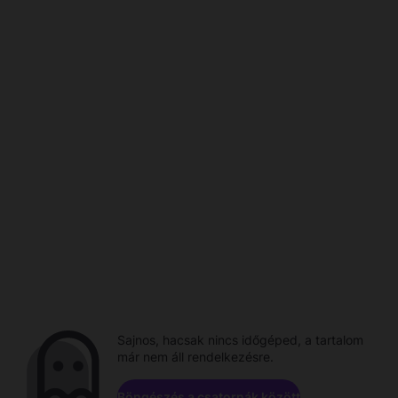
Sajnos, hacsak nincs időgéped, a tartalom
már nem áll rendelkezésre.
Böngészés a csatornák között