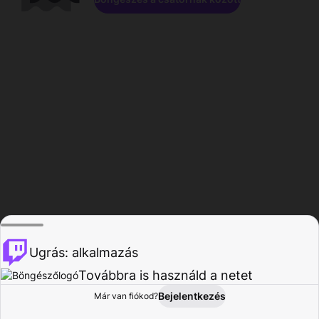
Ugrás: alkalmazás
Továbbra is használd a netet
Bejelentkezés
Már van fiókod?
Főoldal
Böngészés
Tevékenység
Profil