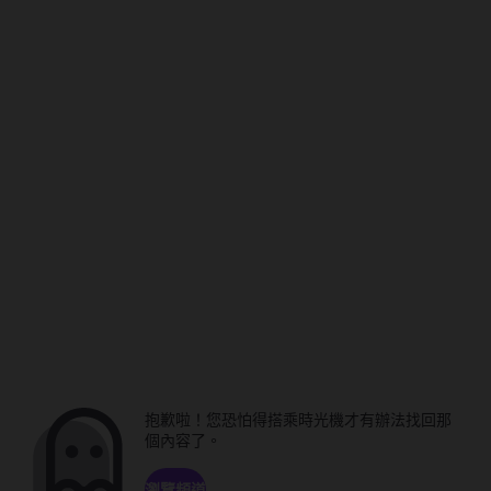
抱歉啦！您恐怕得搭乘時光機才有辦法找回那
個內容了。
瀏覽頻道