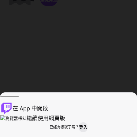
在 App 中開啟
繼續使用網頁版
登入
已經有帳號了嗎？
創作者基地
瀏覽
活動紀錄
個人檔案