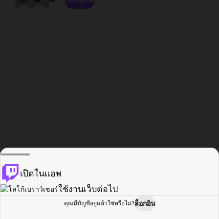
เปิดในแอพ
ใช้งานเว็บต่อไป
ล็อกอิน
คุณมีบัญชีอยู่แล้วใช่หรือไม่?
หน้าแรก
เรียกดู
กิจกรรม
โปรไฟล์