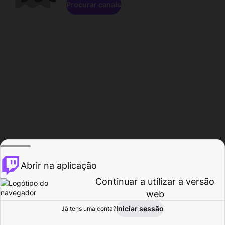
Procurar canais
Abrir na aplicação
Continuar a utilizar a versão
web
Iniciar sessão
Já tens uma conta?
Página inicial
Procurar
Atividade
Perfil