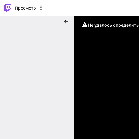
.
⌥
P
Просмотр
Не удалось определит