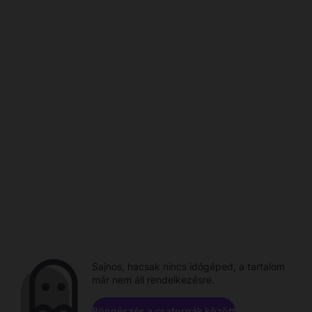
Sajnos, hacsak nincs időgéped, a tartalom
már nem áll rendelkezésre.
Böngészés a csatornák között