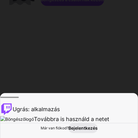
Ugrás: alkalmazás
Továbbra is használd a netet
Bejelentkezés
Már van fiókod?
Főoldal
Böngészés
Tevékenység
Profil