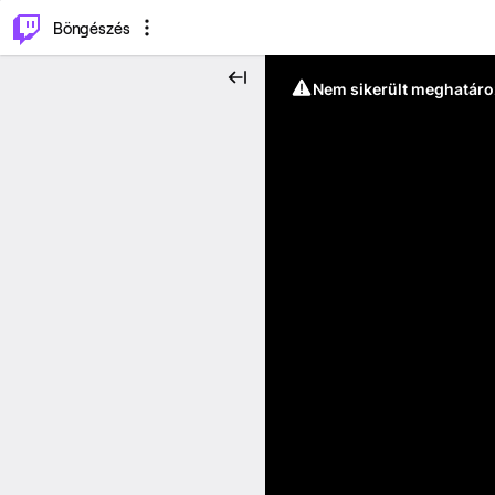
⌥
P
Böngészés
Nem sikerült meghatáro