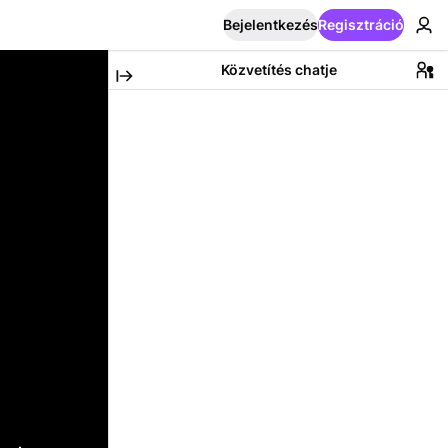
Bejelentkezés
Regisztráció
Közvetítés chatje