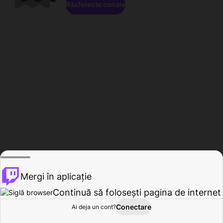
Răsfoiește canale
Mergi în aplicație
Continuă să folosești pagina de internet
Conectare
Ai deja un cont?
Acasă
Răsfoire
Activitate
Profil