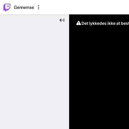
⌥
P
Gennemse
Det lykkedes ikke at be