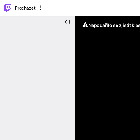
..
⌥
P
Procházet
Nepodařilo se zjistit kla