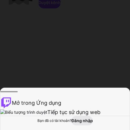
Duyệt kênh
Mở trong Ứng dụng
Tiếp tục sử dụng web
Đăng nhập
Bạn đã có tài khoản?
Trang chủ
Duyệt
Hoạt động
Hồ sơ