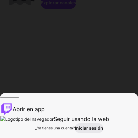
Explorar canales
Abrir en app
Seguir usando la web
Iniciar sesión
Página del
¿Ya tienes una cuenta?
Explorar
Actividad
Perfil
Creador