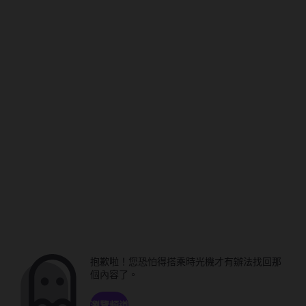
抱歉啦！您恐怕得搭乘時光機才有辦法找回那
個內容了。
瀏覽頻道