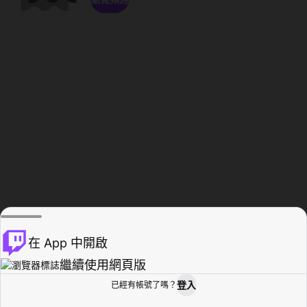
在 App 中開啟
繼續使用網頁版
登入
已經有帳號了嗎？
創作者基地
瀏覽
活動紀錄
個人檔案